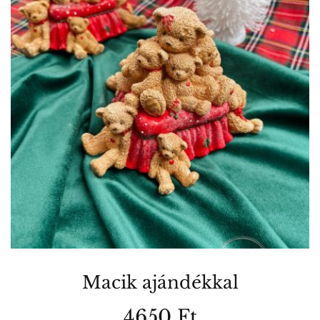
Macik ajándékkal
4650
Ft