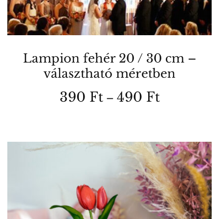
Lampion fehér 20 / 30 cm –
választható méretben
Ártartomá
390
Ft
490
Ft
–
390 Ft
Ennek
-
a
490 Ft
terméknek
több
variációja
van.
A