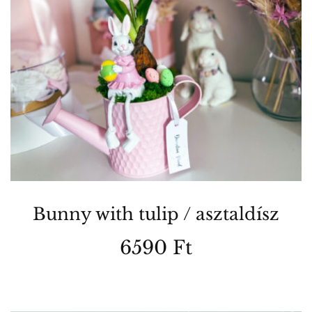
változatok
a
termékoldalon
választhatók
ki
Bunny with tulip / asztaldísz
6590
Ft