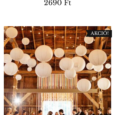
2690
Ft
AKCIÓ!